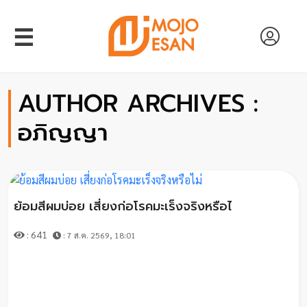
☰
AUTHOR ARCHIVES :
หน้า
อภิญญา
แรก
สัมภาษณ์
งาน
ย้อมสีผมบ่อย เสี่ยงก่อโรคมะเร็งจริงหรือไ
วิจัย
: 641
: 7 ส.ค. 2569, 18:01
พอด
คาส
ต์