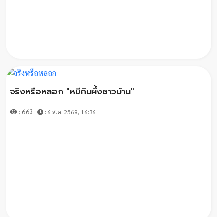
คาส
ต์
คลิป
เกี่ยว
กับ
จริงหรือหลอก "หมีกินผึ้งชาวบ้าน"
เรา
: 663
: 6 ส.ค. 2569, 16:36