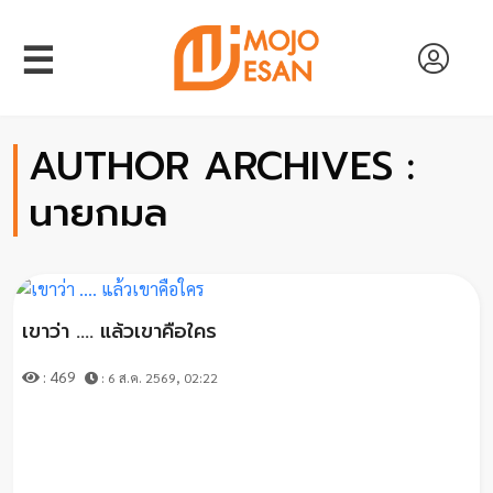
☰
AUTHOR ARCHIVES :
นายกมล
หน้า
แรก
เขาว่า .... แล้วเขาคือใคร
สัมภาษณ์
: 469
: 6 ส.ค. 2569, 02:22
งาน
วิจัย
พอด