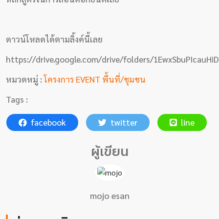
พอด
คาส
ต์
ดาวน์โหลดได้ตามลิ้งค์นี้เลย
คลิป
https://drive.google.com/drive/folders/1EwxSbuPIcauH
เกี่ยว
หมวดหมู่ :
โครงการ EVENT พื้นที่/ชุมชน
กับ
Tags :
เรา
facebook
twitter
line
ผู้เขียน
mojo esan