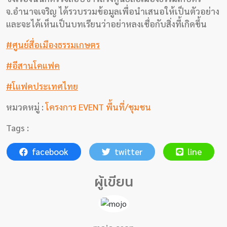
พอด
จ.อำนาจเจริญ ได้รวบรวมข้อมูลเพื่อนำเสนอให้เป็นตัวอย่าง
คาส
และจะได้เห็นเป็นบทเรียนว่าอย่าหลงเชื่อกับสิ่งที้เกิดขึ้น
ต์
#ศูนย์สื่อเมืองธรรมเกษตร
คลิป
#อีสานโคแฟค
เกี่ยว
#โแฟคประเทศไทย
กับ
หมวดหมู่ :
โครงการ EVENT พื้นที่/ชุมชน
เรา
Tags :
facebook
twitter
line
ผู้เขียน