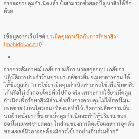
จากจะช่วยคุมกำเนิดแล้ว ยังสามารถช่วยลดปัญหาสิวได้อีก
งาน
ด้วย
วิจัย
พอด
(ข้อมูลจากเว็บไซต์
ยาเม็ดคุมกำเนิดกับการรักษาสิว
คาส
(mahidol.ac.th)
)
ต์
คลิป
จากการสัมภาษณ์ เภสัชกร ณภัทร นวลสกุลกฤป เภสัชกร
เกี่ยว
ปฏิบัติการประจำร้านขายยาเภสัชกรอิ่ม จ.มหาสารคาม ได้
ให้ข้อมูลว่า “การใช้ยาเม็ดคุมกำเนิดสามารถใช้เพื่อรักษาสิว
กับ
ได้หรือไม่ ถ้าตอบโดยทั่วไปคือ จริง เพราะการใช้ยาเม็ดคุม
เรา
กำเนิดเพื่อรักษาสิวมีส่วนช่วยในการควบคุมไม่ให้ฮอร์โมน
เพศชาย (แอนโดรเจน) ที่ส่งผลทำให้เกิดการผลิตความมัน
บนผิวหนังมากขึ้น ยาเม็ดคุมกำเนิดจะทำให้ปริมาณของ
ฮอร์โมนเพศชายลดลง ในส่วนของการติดเชื้อและการอุดตัน
ของเซลล์ผิวอาจจะต้องมีการใช้ยาอย่างอื่นร่วมด้วย”