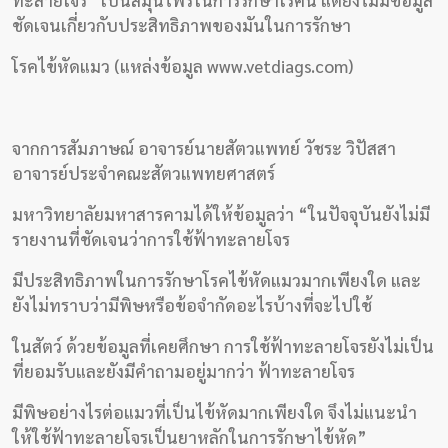
ทะลายโจร” เป็นสมุนไพรในการรักษาโรคนี้ แต่ยังไม่มีข้อมูล
งาน
ชัดเจนเกี่ยวกับประสิทธิภาพของมันในการรักษา
วิจัย
โรคไข้หัดแมว (แหล่งข้อมูล www.vetdiags.com)
พอด
คาส
ต์
จากการสัมภาษณ์ อาจารย์นายสัตวแพทย์ วัชระ วิปัสสา
อาจารย์ประจำคณะสัตวแพทยศาสตร์
คลิป
มหาวิทยาลัยมหาสารคามได้ให้ข้อมูลว่า “ในปัจจุบันยังไม่มี
เกี่ยว
รายงานที่ชัดเจนว่าการใช้ฟ้าทะลายโจร
กับ
มีประสิทธิภาพในการรักษาโรคไข้หัดแมวมากเพียงใด และ
เรา
ยังไม่ทราบว่ามีพิษหรือข้อจำกัดอะไรบ้างที่จะไปใช้
ในสัตว์ ด้วยข้อมูลที่เคยศึกษา การใช้ฟ้าทะลายโจรยังไม่เป็น
ที่ยอมรับและยังมีคำถามอยู่มากว่า ฟ้าทะลายโจร
มีพิษอย่างไรต่อแมวที่เป็นไข้หัดมากเพียงใด จึงไม่แนะนำ
ให้ใช้ฟ้าทะลายโจรเป็นยาหลักในการรักษาไข้หัด”