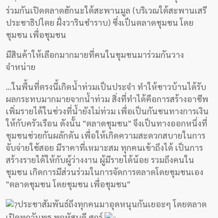
วิจัย
ร่วมกันเปิดตลาดฮักนะใต้สะพานมูล (บริเวณใต้สะพานเสรี
ประชาธิปไตย ฝั่งวารินชำราบ) ซึ่งเป็นตลาดชุมชน โดย
พอด
ชุมชน เพื่อชุมชน
คาส
มีสินค้าให้เลือกมากมายที่คนในชุมชนมาร่วมกันวาง
ต์
จำหน่าย
คลิป
...ในพื้นที่ตรงนี้เกิดน้ำท่วมเป็นประจำ ทำให้ชาวบ้านได้รับ
ผลกระทบมากมายจากน้ำท่วม สิ่งที่ทำได้คือการสร้างอาชีพ
เกี่ยว
เพิ่มรายได้ในช่วงที่น้ำยังไม่ท่วม เพื่อเป็นกันชนทางการเงิน
กับ
ให้กับครัวเรือน ดังนั้น "ตลาดชุมชน" จึงเป็นทางออกหนึ่งที่
เรา
ชุมชนช่วยกันผลักดัน เพื่อให้เกิดความสะดวกสบายในการ
จับจ่ายใช้สอย มีราคาที่เหมาะสม ทุกคนเข้าถึงได้ เป็นการ
สร้างรายได้ให้กับผู้ว่างงาน ผู้มีรายได้น้อย รวมถึงคนใน
ชุมชน เกิดการมีส่วนร่วมในการจัดการตลาดโดยชุมชนเอง
"ตลาดชุมชน โดยชุมชน เพื่อชุมชน"
ประชาสัมพันธ์ถึงทุกคนมาอุดหนุนกันเยอะๆ โดยตลาด
เปิดทุกวันพุธ พฤหัสบดี ศุกร์