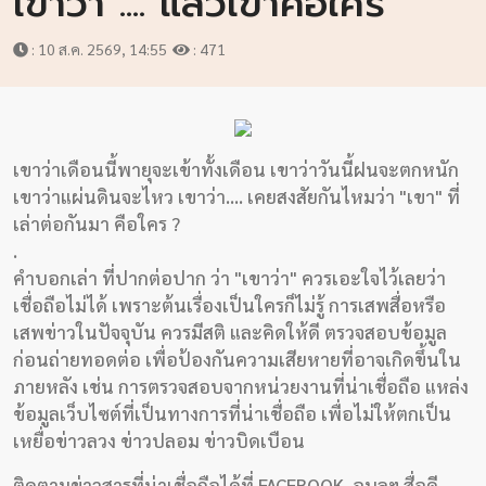
เขาว่า .... แล้วเขาคือใคร
วิจัย
: 10 ส.ค. 2569, 14:55
: 471
พอด
คาส
ต์
เขาว่าเดือนนี้พายุจะเข้าทั้งเดือน เขาว่าวันนี้ฝนจะตกหนัก
คลิป
เขาว่าแผ่นดินจะไหว เขาว่า.... เคยสงสัยกันไหมว่า "เขา" ที่
เกี่ยว
เล่าต่อกันมา คือใคร ?
.
กับ
คำบอกเล่า ที่ปากต่อปาก ว่า "เขาว่า" ควรเอะใจไว้เลยว่า
เรา
เชื่อถือไม่ได้ เพราะต้นเรื่องเป็นใครก็ไม่รู้ การเสพสื่อหรือ
เสพข่าวในปัจจุบัน ควรมีสติ และคิดให้ดี ตรวจสอบข้อมูล
ก่อนถ่ายทอดต่อ เพื่อป้องกันความเสียหายที่อาจเกิดขึ้นใน
ภายหลัง เช่น การตรวจสอบจากหน่วยงานที่น่าเชื่อถือ แหล่ง
ข้อมูลเว็บไซต์ที่เป็นทางการที่น่าเชื่อถือ เพื่อไม่ให้ตกเป็น
เหยื่อข่าวลวง ข่าวปลอม ข่าวบิดเบือน
ติดตามข่าวสารที่น่าเชื่อถือได้ที่ FACEBOOK อุบลฯ สื่อดี