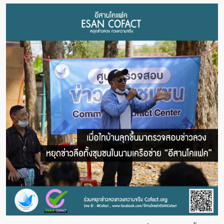
หน้า
แรก
สัมภาษณ์
งาน
วิจัย
พอด
คาส
ต์
คลิป
เกี่ยว
กับ