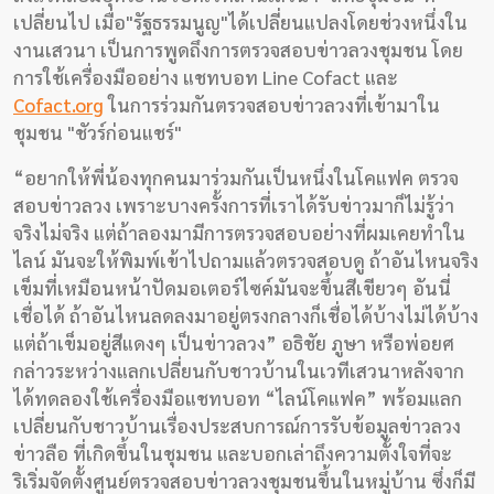
เปลี่ยนไป เมื่อ"รัฐธรรมนูญ"ได้เปลี่ยนแปลงโดยช่วงหนึ่งใน
งานเสวนา เป็นการพูดถึงการตรวจสอบข่าวลวงชุมชน โดย
การใช้เครื่องมืออย่าง แชทบอท Line Cofact และ
Cofact.org
ในการร่วมกันตรวจสอบข่าวลวงที่เข้ามาใน
ชุมชน "ชัวร์ก่อนแชร์"
“อยากให้พี่น้องทุกคนมาร่วมกันเป็นหนึ่งในโคแฟค ตรวจ
สอบข่าวลวง เพราะบางครั้งการที่เราได้รับข่าวมาก็ไม่รู้ว่า
จริงไม่จริง แต่ถ้าลองมามีการตรวจสอบอย่างที่ผมเคยทำใน
ไลน์ มันจะให้พิมพ์เข้าไปถามแล้วตรวจสอบดู ถ้าอันไหนจริง
เข็มที่เหมือนหน้าปัดมอเตอร์ไซค์มันจะขึ้นสีเขียวๆ อันนี่
เชื่อได้ ถ้าอันไหนลดลงมาอยู่ตรงกลางก็เชื่อได้บ้างไม่ได้บ้าง
แต่ถ้าเข็มอยู่สีแดงๆ เป็นข่าวลวง” อธิชัย ภูษา หรือพ่อยศ
กล่าวระหว่างแลกเปลี่ยนกับชาวบ้านในเวทีเสวนาหลังจาก
ได้ทดลองใช้เครื่องมือแชทบอท “ไลน์โคแฟค” พร้อมแลก
เปลี่ยนกับชาวบ้านเรื่องประสบการณ์การรับข้อมูลข่าวลวง
ข่าวลือ ที่เกิดขึ้นในชุมชน และบอกเล่าถึงความตั้งใจที่จะ
ริเริ่มจัดตั้งศูนย์ตรวจสอบข่าวลวงชุมชนขึ้นในหมู่บ้าน ซึ่งก็มี