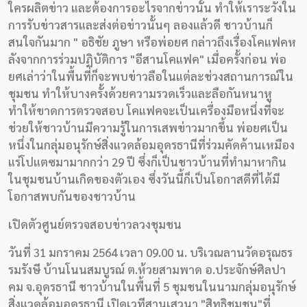
ใครผลิตข่าว และต้องการอะไรจากข่าวนั้น ทำให้เราระวังใน
การรับข่าวสารและส่งต่อข่าวนั้นๆ ลองแล้วดี ชาวบ้านก็
สนใจกันมาก " อธิชัย ภูษา หรือพ่อยศ กล่าวถึงเรื่องโคแฟคห
ลังจากการร่วมปฏิบัติการ "อีสานโคแฟค" เมื่อครั้งก่อน พ่อ
ยศเล่าว่าในพื้นที่ก็จะพบข่าวลือในแต่ละช่วงสถานการณ์ใน
ชุมชน ทำให้บางครั้งด้วยความรวดเร็วและลือกันหนาหู
ทำให้ขาดการตรวจสอบ โคแฟคจะเป็นเครื่องมือหนึ่งที่จะ
ช่วยให้ชาวบ้านมีความรู้ในการเสพข่าวมากขึ้น พ่อยศเป็น
หนึ่งในกลุ่มอนุรักษ์สิ่งแวดล้อมอุดรธานีที่ร่วมคัดค้านเหมือง
แร่โปแตซมามากกว่า 29 ปี ซึ่งก็เป็นชาวบ้านที่ทำมาหากิน
ในชุมชนบ้านเกิดของตัวเอง ซึ่งวันนี้ก็เป็นโอกาสดีที่ได้มี
โอกาสพบกันของชาวบ้าน
เปิดตัวศูนย์ตรวจสอบข่าวลวงชุมชน
วันที่ 31 มกราคม 2564 เวลา 09.00 น. บริเวณลานวัดอรุณธร
รมรังษี บ้านโนนสมบูรณ์ ต.ห้วยสามพาด อ.ประจักษ์ศิลปา
คม จ.อุดรธานี ชาวบ้านในพื้นที่ 5 ชุมชนในนามกลุ่มอนุรักษ์
สิ่งแวดล้อมอุดรธานี เปิดเวทีสานเสวนา "สิทธิชุมชน"ที่