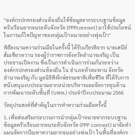
แรก
สัมภาษณ์
"องค์กรปกครองส่วนท้องถิ่นใช้ข้อมูลจากระบบฐานข้อมูล
ครัวเรือนยากจนระดับจังหวัด (PPPconnext) มาใช้ประโยชน์
งาน
ในการแก้ไขปัญหาของกลุ่มเป้าหมายอย่างพุ่งเป้า"
วิจัย
พิธีลงนามความร่วมมือในครั้งนี้ ได้รับเกียรติจาก นายเสนีย์
พอด
ส้มเขียวหวาน รองผู้ว่าราชการจังหวัดอำนาจเจริญ เป็น
คาส
ประธานเปิดงาน ซึ่งเป็นการดำเนินการร่วมกันระหว่าง
องค์กรปกครองส่วนท้องถิ่น ใน อำเภอหัวตะพาน จังหวัด
ต์
อำนาจเจริญ กับ มูลนิธิพิทักษ์ธรรมชาติเพื่อชีวิต ที่ได้รับการ
คลิป
สนับสนุนงบประมาณจากหน่วยบริหารและจัดการทุนด้าน
การพัฒนาระดับพื้นที่ (บพท.) ประจำปีงบประมาณ 2566
เกี่ยว
วัตถุประสงค์ที่สำคัญในการทำความร่วมมือครั้งนี้
กับ
เรา
1. เพื่อส่งเสริมกระบวนการนำกลุ่มเป้าหมายจากระบบฐาน
ข้อมูลครัวเรือนยากจนระดับจังหวัด (PPP connext) มาจัดทำ
แผนจัดการปัญหาความยากจนอย่างพุ่งเป้า ในพื้นที่องค์กร